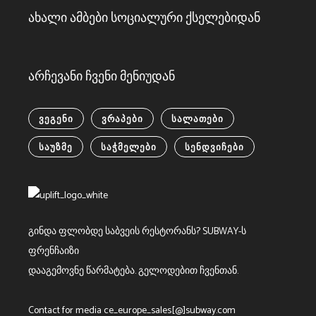
ახალი ამბები სოციალური ქსელებიდან
არჩევანი ჩვენი მენიუდან
ᲕᲔᲒᲔᲜᲘ
ᲕᲠᲐᲞᲔᲑᲘ
ᲡᲐᲚᲐᲗᲔᲑᲘ
ᲡᲐᲣᲖᲛᲔ
ᲡᲐᲭᲛᲔᲚᲔᲑᲘ
ᲡᲔᲜᲓᲕᲘᲩᲔᲑᲘ
გინდა ფლობდე საბვეის რესტორანს?
SUBWAY-ს
ფრენჩაიზი
დააგემოვნე წარმატება. გელოდებით ჩვენთან.
Contact for media ce_europe_sales[@]subway.com