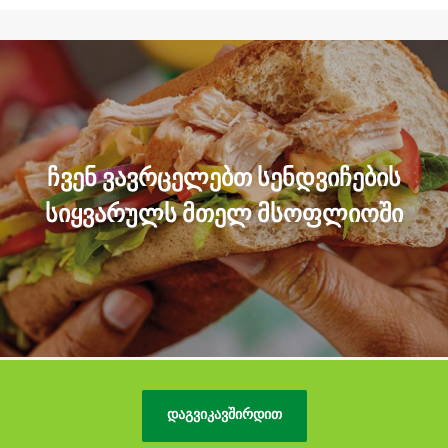
ᲩᲕᲔᲜ ᲕᲐᲕᲠᲪᲔᲚᲔᲑᲗ ᲡᲔᲜᲓᲕᲘᲩᲔᲑᲘᲡ
ᲡᲘᲧᲕᲐᲠᲣᲚᲡ ᲛᲗᲔᲚ ᲛᲡᲝᲤᲚᲘᲝᲨᲘ
ᲓᲐᲒᲕᲘᲙᲐᲕᲨᲘᲠᲓᲘᲗ