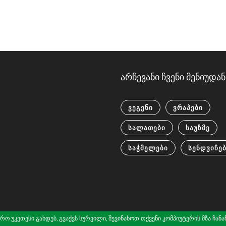
არჩევანი ჩვენი მენიუდან
ᲕᲔᲒᲔᲜᲘ
ᲕᲠᲐᲞᲔᲑᲘ
ᲡᲐᲚᲐᲗᲔᲑᲘ
ᲡᲐᲣᲖᲛᲔ
ᲡᲐᲭᲛᲔᲚᲔᲑᲘ
ᲡᲔᲜᲓᲕᲘᲩᲔ
 უკეთესი გახდეს, გვაქვს სურვილი, შევინახოთ თქვენი კომპიუტერის მზა ჩანაწერ