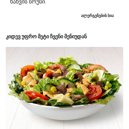
ხახვის სოუსი.
ᲐᲚᲔᲠᲒᲔᲜᲔᲑᲘᲡ ᲡᲘᲐ
კიდევ უფრო მეტი ჩვენი მენიუდან